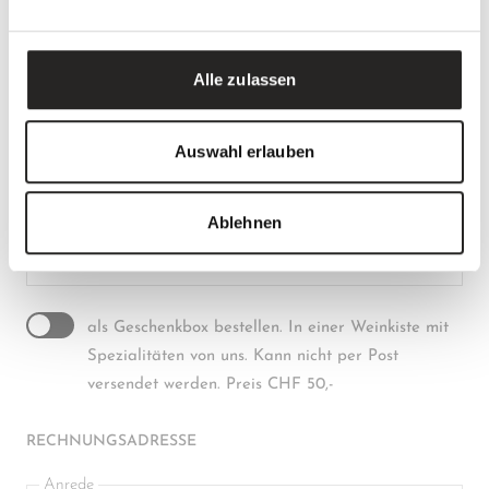
Vorname
Alle zulassen
Name
Auswahl erlauben
Ablehnen
Gewünschter Betrag
als Geschenkbox bestellen. In einer Weinkiste mit
Spezialitäten von uns. Kann nicht per Post
versendet werden. Preis CHF 50,-
RECHNUNGSADRESSE
Anrede