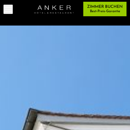
ZIMMER BUCHEN
Menü umschalten
Best-Preis-Garantie
RESTAURANT
HOTEL
SEMINAR
TEAM
EVENTS
KONTAKT