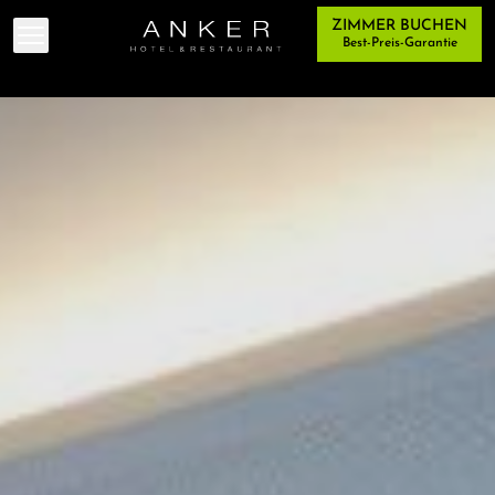
ZIMMER BUCHEN
Menü umschalten
Best-Preis-Garantie
RESTAURANT
HOTEL
SEMINAR
TEAM
EVENTS
KONTAKT