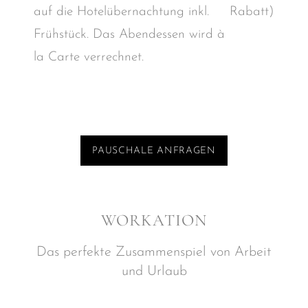
auf die Hotelübernachtung inkl.
Rabatt)
Frühstück. Das Abendessen wird à
la Carte verrechnet.
PAUSCHALE ANFRAGEN
WORKATION
Das perfekte Zusammenspiel von Arbeit
und Urlaub